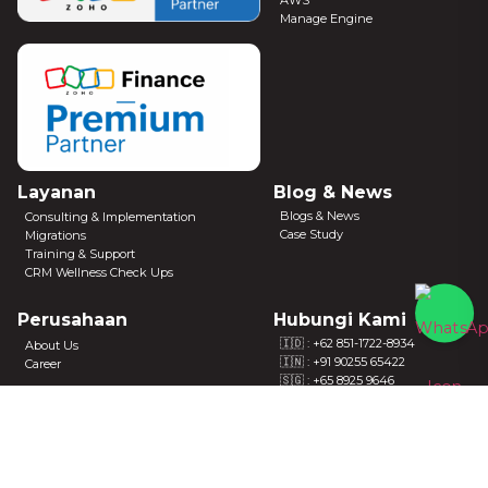
Manage Engine
Layanan
Blog & News
Blogs & News
Consulting & Implementation
Case Study
Migrations
Training & Support
CRM Wellness Check Ups
Perusahaan
Hubungi Kami
🇮🇩 :
+62 851-1722-8934
About Us
🇮🇳 : +91 90255 65422
Career
🇸🇬 : +65 8925 9646
🇦🇺 : +61 414 962 955