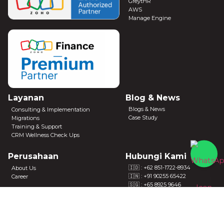
GreytHR
AWS
Manage Engine
Layanan
Blog & News
Blogs & News
Consulting & Implementation
Case Study
Migrations
Training & Support
CRM Wellness Check Ups
Perusahaan
Hubungi Kami
🇮🇩 :
+62 851-1722-8934
About Us
🇮🇳 : +91 90255 65422
Career
🇸🇬 : +65 8925 9646
🇦🇺 : +61 414 962 955