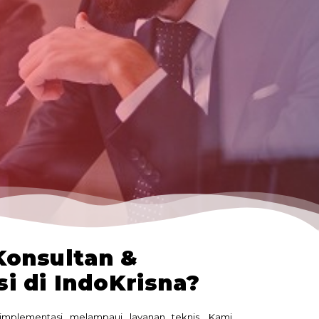
onsultan &
i di IndoKrisna?
n implementasi melampaui layanan teknis. Kami