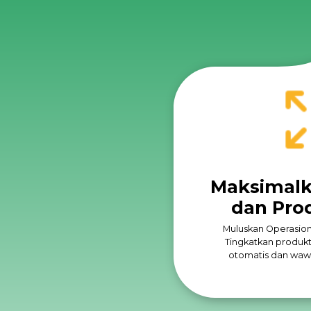
Maksimalka
dan Prod
Muluskan Operasiona
Tingkatkan produkt
otomatis dan wawa