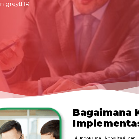
an greytHR
Bagaimana K
Implementas
Di IndoKrisna, konsultasi da