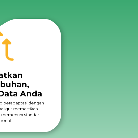
atkan
buhan,
Data Anda
g beradaptasi dengan
kaligus memastikan
 memenuhi standar
sional.