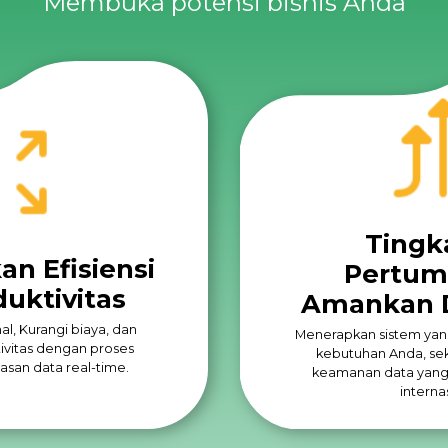
Membuka potensi bisnis Anda
Tingk
n Efisiensi
Pertum
uktivitas
Amankan 
l, Kurangi biaya, dan
Menerapkan sistem yan
ivitas dengan proses
kebutuhan Anda, se
san data real-time.
keamanan data yang
interna